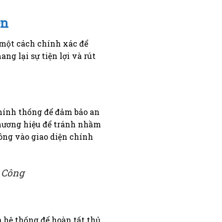
ên
 một cách chính xác để
g lại sự tiện lợi và rút
chính thống để đảm bảo an
thương hiệu để tránh nhầm
ông vào giao diện chính
 Công
 hệ thống để hoàn tất thủ