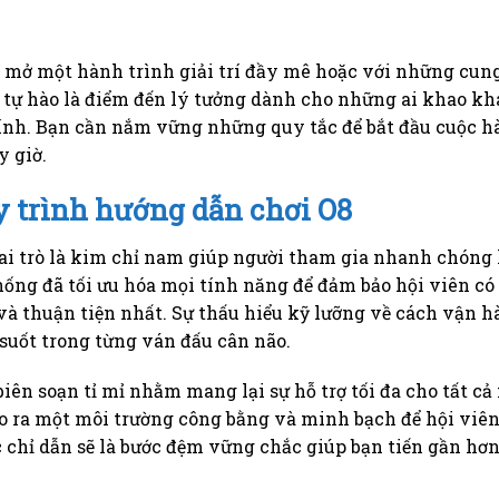
 mở một hành trình giải trí đầy mê hoặc với những cun
tự hào là điểm đến lý tưởng dành cho những ai khao kh
ính. Bạn cần nắm vững những quy tắc để bắt đầu cuộc h
y giờ.
y trình hướng dẫn chơi O8
i trò là kim chỉ nam giúp người tham gia nhanh chóng 
hống đã tối ưu hóa mọi tính năng để đảm bảo hội viên có
à thuận tiện nhất. Sự thấu hiểu kỹ lưỡng về cách vận hà
suốt trong từng ván đấu cân não.
biên soạn tỉ mỉ nhằm mang lại sự hỗ trợ tối đa cho tất cả
ạo ra một môi trường công bằng và minh bạch để hội vi
 chỉ dẫn sẽ là bước đệm vững chắc giúp bạn tiến gần h