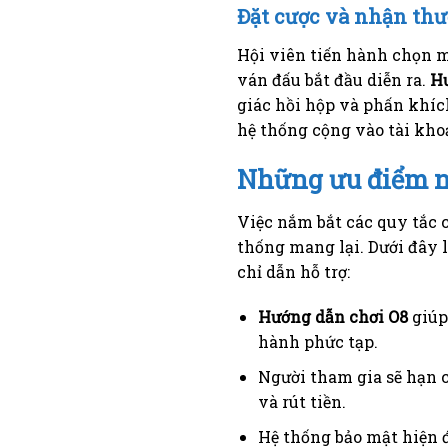
Đặt cược và nhận th
Hội viên tiến hành chọn m
ván đấu bắt đầu diễn ra.
Hư
giác hồi hộp và phấn khích
hệ thống cộng vào tài kho
Những ưu điểm nổ
Việc nắm bắt các quy tắc c
thống mang lại. Dưới đây 
chỉ dẫn hỗ trợ:
Hướng dẫn chơi O8
giúp 
hành phức tạp.
Người tham gia sẽ hạn c
và rút tiền.
Hệ thống bảo mật hiện đ