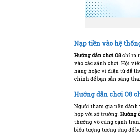
Nạp tiền vào hệ thốn
Hướng dẫn chơi O8
chỉ ra 
vào các sảnh chơi. Hội vi
hàng hoặc ví điện tử để th
chính để bạn sẵn sàng tha
Hướng dẫn chơi O8 c
Người tham gia nên dành t
hợp với sở trường.
Hướng d
thưởng vô cùng cạnh tranh 
biểu tượng tương ứng để bư