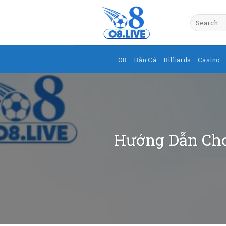
Skip
to
content
O8
Bắn Cá
Billiards
Casino
Hướng Dẫn Chơi