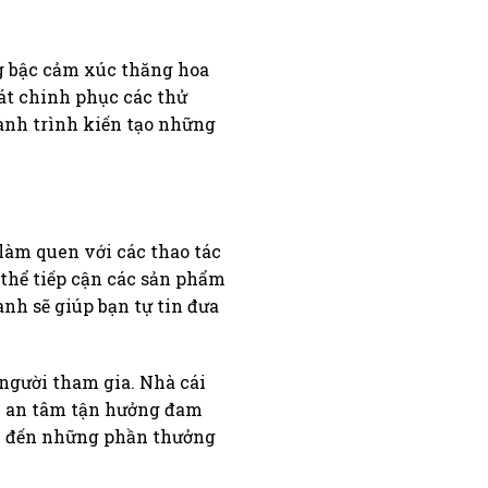
g bậc cảm xúc thăng hoa
át chinh phục các thử
ành trình kiến tạo những
làm quen với các thao tác
 thể tiếp cận các sản phẩm
nh sẽ giúp bạn tự tin đưa
 người tham gia. Nhà cái
ên an tâm tận hưởng đam
ơn đến những phần thưởng