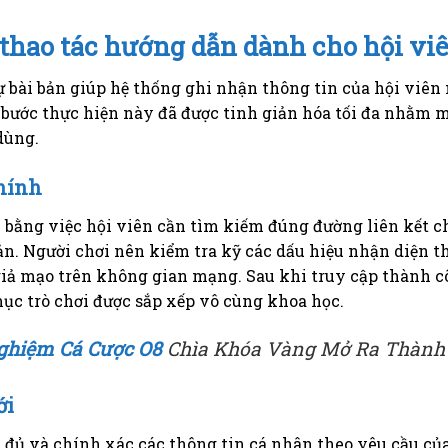
c thao tác hướng dẫn dành cho hội vi
tự bài bản giúp hệ thống ghi nhận thông tin của hội viên
ước thực hiện này đã được tinh giản hóa tối đa nhằm man
dùng.
hính
 bằng việc hội viên cần tìm kiếm đúng đường liên kết 
oản. Người chơi nên kiểm tra kỹ các dấu hiệu nhận diện 
iả mạo trên không gian mạng. Sau khi truy cập thành c
mục trò chơi được sắp xếp vô cùng khoa học.
ghiệm Cá Cược O8
Chìa Khóa Vàng Mở Ra Thành
ới
 đủ và chính xác các thông tin cá nhân theo yêu cầu của