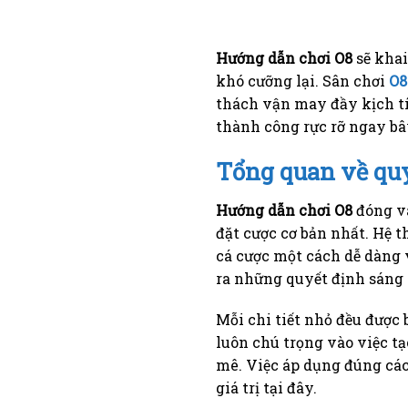
Hướng dẫn chơi O8
sẽ khai
khó cưỡng lại. Sân chơi
O8
thách vận may đầy kịch t
thành công rực rỡ ngay bâ
Tổng quan về qu
Hướng dẫn chơi O8
đóng va
đặt cược cơ bản nhất. Hệ t
cá cược một cách dễ dàng v
ra những quyết định sáng 
Mỗi chi tiết nhỏ đều được 
luôn chú trọng vào việc t
mê. Việc áp dụng đúng các
giá trị tại đây.