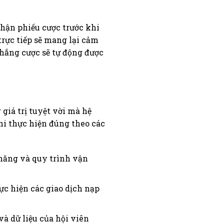
hận phiếu cược trước khi
rực tiếp sẽ mang lại cảm
thắng cược sẽ tự động được
giá trị tuyệt vời mà hệ
hi thực hiện đúng theo các
 năng và quy trình vận
ực hiện các giao dịch nạp
và dữ liệu của hội viên