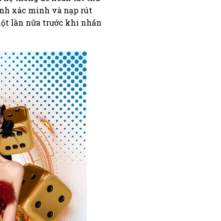
rình xác minh và nạp rút
một lần nữa trước khi nhấn