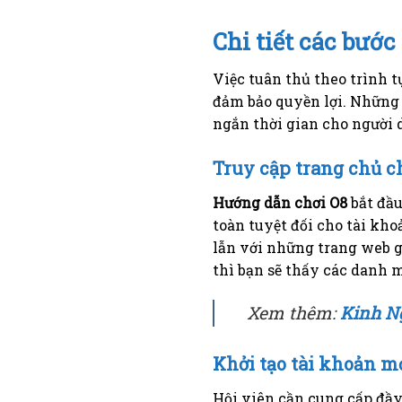
Chi tiết các bướ
Việc tuân thủ theo trình 
đảm bảo quyền lợi. Những b
ngắn thời gian cho người 
Truy cập trang chủ c
Hướng dẫn chơi O8
bắt đầu
toàn tuyệt đối cho tài kh
lẫn với những trang web g
thì bạn sẽ thấy các danh 
Xem thêm:
Kinh N
Khởi tạo tài khoản m
Hội viên cần cung cấp đầy